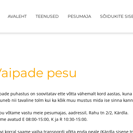
AVALEHT
TEENUSED
PESUMAJA
SÕIDUKITE SIS
aipade pesu
pade puhastus on soovitatav ette võtta vähemalt kord aastas, kuna
uneb nii tavaline tolm kui ka kõik muu mustus mida ise sinna kan
pu võtame vastu meie pesumajas, aadressil, Rahu tn 2/2, Kärdla.
me avatud E 08:00-15:00, K ja R 10:30-15:00.
vi korral saame vaiba transpordi võtta enda peale (Kärdla sisene t