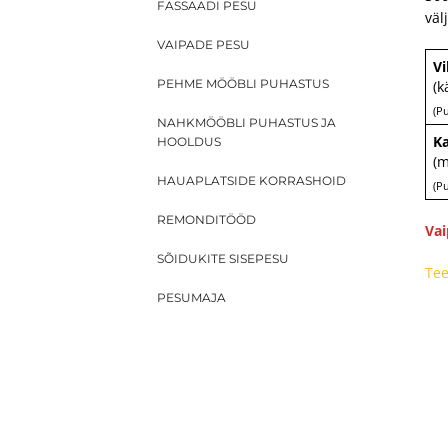
FASSAADI PESU
väl
VAIPADE PESU
Vi
PEHME MÖÖBLI PUHASTUS
(k
(P
NAHKMÖÖBLI PUHASTUS JA
Ka
HOOLDUS
(m
HAUAPLATSIDE KORRASHOID
(P
REMONDITÖÖD
Vai
SÕIDUKITE SISEPESU
Tee
PESUMAJA