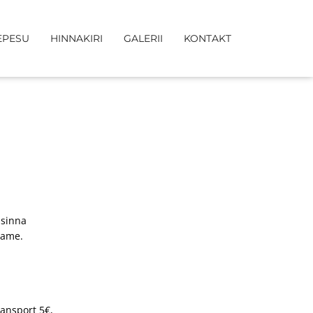
EPESU
HINNAKIRI
GALERII
KONTAKT
 sinna
name.
ransport 5€,