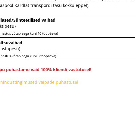
jaspool Kärdlat transpordi tasu kokkuleppel).
llased/Sünteetilised vaibad
äsipesu)
uhastus võtab aega kuni 10 tööpäeva)
ltsuvaibad
asinpesu)
uhastus võtab aega kuni 3 tööpäeva)
pu puhastame vaid 100% kliendi vastutusel!
nindustingimused vaipade puhastusel