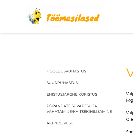
Skip
to
content
V
HOOLDUSPUHASTUS
SUURPUHASTUS
Vai
EHISTUSJÄRGNE KORISTUS
kog
PÕRANDATE SÜVAPESU JA
VAHATAMINE/KAITSEKIHILISAMINE
Vai
Ole
AKENDE PESU
Soo