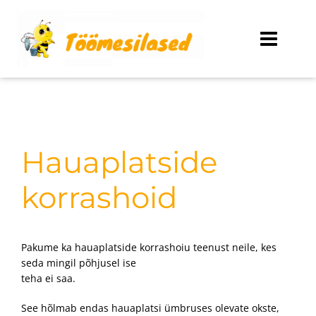
Skip
to
content
Hauaplatside
korrashoid
Pakume ka hauaplatside korrashoiu teenust neile, kes
seda mingil põhjusel ise
teha ei saa.
See hõlmab endas hauaplatsi ümbruses olevate okste,