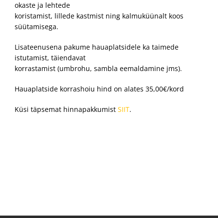
okaste ja lehtede
koristamist, lillede kastmist ning kalmuküünalt koos
süütamisega.
Lisateenusena pakume hauaplatsidele ka taimede
istutamist, täiendavat
korrastamist (umbrohu, sambla eemaldamine jms).
Hauaplatside korrashoiu hind on alates 35,00€/kord
Küsi täpsemat hinnapakkumist
SIIT
.