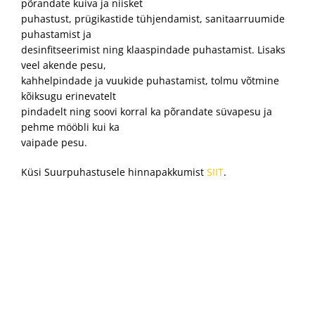
põrandate kuiva ja niisket
puhastust, prügikastide tühjendamist, sanitaarruumide
puhastamist ja
desinfitseerimist ning klaaspindade puhastamist. Lisaks
veel akende pesu,
kahhelpindade ja vuukide puhastamist, tolmu võtmine
kõiksugu erinevatelt
pindadelt ning soovi korral ka põrandate süvapesu ja
pehme mööbli kui ka
vaipade pesu.
Küsi Suurpuhastusele hinnapakkumist
SIIT
.