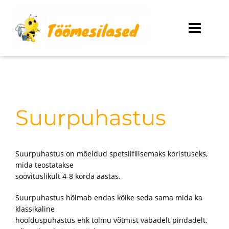
Skip
to
content
Suurpuhastus
Suurpuhastus on mõeldud spetsiifilisemaks koristuseks,
mida teostatakse
soovituslikult 4-8 korda aastas.
Suurpuhastus hõlmab endas kõike seda sama mida ka
klassikaline
hoolduspuhastus ehk tolmu võtmist vabadelt pindadelt,